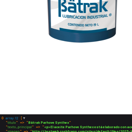
array:12
▼
0
 [
titulo
Bätrak Parhove Synthex
  "
" => "
"

texto_principal
<p>El aceite Parhove Synthex está elaborado con acei
  "
" => "
imagen
http://testweb.roshfrans.com/sites/default/files/202
  "
" => "