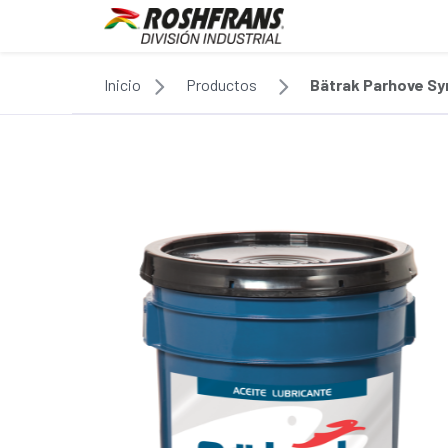
Inicio
Productos
Bätrak Parhove S