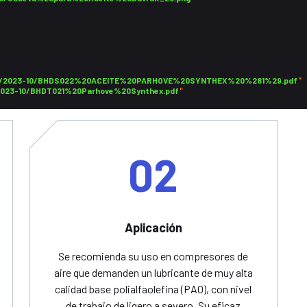
files/2023-10/BHDS022%20ACEITE%20PARHOVE%20SYNTHEX%20%281%29.pdf
"

s/2023-10/BHDT021%20Parhove%20Synthex.pdf
02
Aplicación
Se recomienda su uso en compresores de
aire que demanden un lubricante de muy alta
calidad base polialfaolefina (PAO), con nivel
de trabajo de ligero a severo. Su eficaz