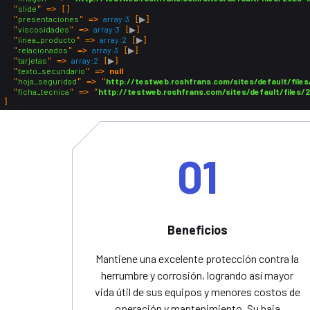
slide
  "
" => []

presentaciones
array:3
▶
  "
" => 
 [
]

viscosidades
array:3
▶
  "
" => 
 [
]

linea_producto
array:2
▶
  "
" => 
 [
]

relacionados
array:3
▶
  "
" => 
 [
]

tarjetas
array:2
▶
  "
" => 
 [
]

texto_secundario
null
  "
" => 
hoja_seguridad
http://testweb.roshfrans.com/sites/default/
  "
" => "
ficha_tecnica
http://testweb.roshfrans.com/sites/default/file
  "
" => "
01
Beneficios
Mantiene una excelente protección contra la
herrumbre y corrosión, logrando así mayor
vida útil de sus equipos y menores costos de
operación y mantenimiento. Su baja