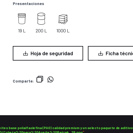
Presentaciones
19 L
200 L
1000 L
Hoja de seguridad
Ficha técni
Comparte:
tes base polialfaolefina (PAO) calidad premium y un selecto paquete de aditivos
3-10/Cubeta%20para%20Aceite%20Batrak_26.png
"
