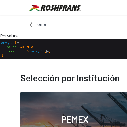
Home
RetVal =>
array:2
▼
 [
valido
true
  "
" => 
licitacion
array:4
▶
  "
" => 
 [
Selección por Institución
PEMEX