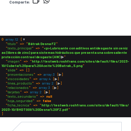
Comparte:
array:12
▼
0
 [
titulo
Bätrak Desna FZ
  "
" => "
"

texto_principal
<p>Lubricante con aditivos antidesgaste sin ceniz
  "
" => "
as (libres de zinc) para sistemas hidráulicos que presenta una sobresaliente 
protección contra el desgaste (AW)
 ▶
"

imagen
http://testweb.roshfrans.com/sites/default/files/2023-
  "
" => "
10/Cubeta%20para%20Aceite%20Batrak_5.png
"

slide
  "
" => []

presentaciones
array:3
▶
  "
" => 
 [
]

viscosidades
array:4
▶
  "
" => 
 [
]

linea_producto
array:2
▶
  "
" => 
 [
]

relacionados
array:3
▶
  "
" => 
 [
]

tarjetas
array:2
▶
  "
" => 
 [
]

texto_secundario
null
  "
" => 
hoja_seguridad
false
  "
" => 
ficha_tecnica
http://testweb.roshfrans.com/sites/default/files/
  "
" => "
2023-10/BHDT009%20Desna%20FZ.pdf