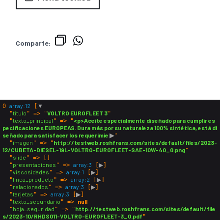
Comparte:
array:12
▼
0
 [
titulo
VOLTRO EUROFLEET 3
  "
" => "
"

texto_principal
<p>Aceite especialmente diseñado para cumplir es
  "
" => "
pecificaciones EUROPEAS. Dura más por su naturaleza 100% sintética, está di
señado para satisfacer los requerimie
 ▶
"

imagen
http://testweb.roshfrans.com/sites/default/files/2023-
  "
" => "
12/CUBETA-DIESEL-19L-VOLTRO-EUROFLEET-SAE-10W-40_0.png
"

slide
  "
" => []

presentaciones
array:3
▶
  "
" => 
 [
]

viscosidades
array:1
▶
  "
" => 
 [
]

linea_producto
array:2
▶
  "
" => 
 [
]

relacionados
array:3
▶
  "
" => 
 [
]

tarjetas
array:3
▶
  "
" => 
 [
]

texto_secundario
null
  "
" => 
hoja_seguridad
http://testweb.roshfrans.com/sites/default/file
  "
" => "
s/2023-10/RHDS011-VOLTRO-EUROFLEET-3_0.pdf
"
