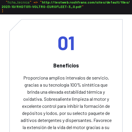
ficha_tecnica
http://testweb.roshfrans.com/sites/default/files/
  "
" => "
2023-10/RHDT011-VOLTRO-EUROFLEET-3_0.pdf
01
Beneficios
Proporciona amplios intervalos de servicio,
gracias a su tecnología 100% sintética que
brinda una elevada estabilidad térmica y
oxidativa. Sobresaliente limpieza al motor y
excelente control para inhibir la formación de
depósitos y lodos, por su selecto paquete de
aditivos detergentes y dispersantes. Favorece
la extensión de la vida del motor gracias a su